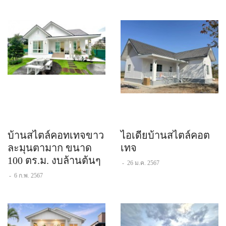
บ้านสไตล์คอทเทจขาว
ไอเดียบ้านสไตล์คอต
ละมุนตามาก ขนาด
เทจ
100 ตร.ม. งบล้านต้นๆ
-
26 ม.ค. 2567
-
6 ก.พ. 2567