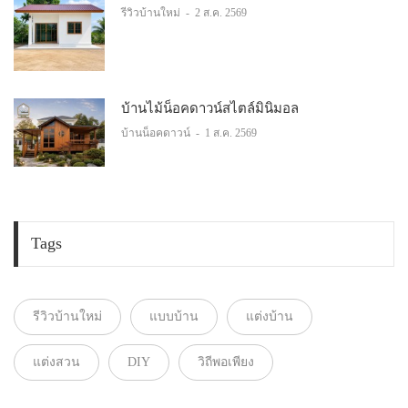
รีวิวบ้านใหม่
-
2 ส.ค. 2569
บ้านไม้น็อคดาวน์สไตล์มินิมอล
บ้านน็อคดาวน์
-
1 ส.ค. 2569
Tags
รีวิวบ้านใหม่
แบบบ้าน
แต่งบ้าน
แต่งสวน
DIY
วิถีพอเพียง