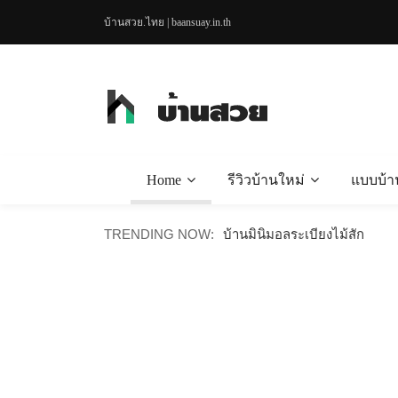
บ้านสวย.ไทย | baansuay.in.th
Home
รีวิวบ้านใหม่
แบบบ้า
TRENDING NOW:
บ้านเดี๋ยวเรียบง่าย สะอาดตา 
บ้านมินิมอลระเบียงไม้สัก