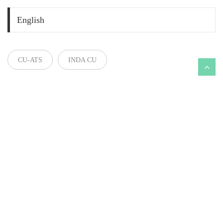
English
CU-ATS
INDA CU
Baansuay.in.th | บ้านสวย.ไทย