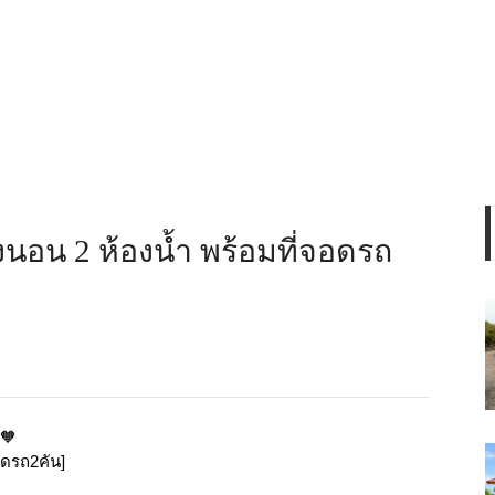
งนอน 2 ห้องน้ำ พร้อมที่จอดรถ
🧡
อดรถ2คัน]