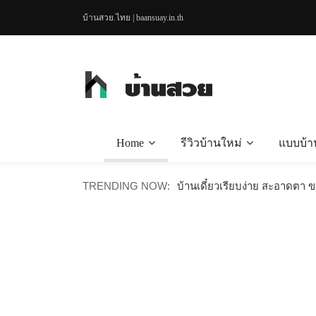
บ้านสวย.ไทย | baansuay.in.th
Home
รีวิวบ้านใหม่
แบบบ้า
บ้านไม้น็อคดาวน์สไตล์มินิมอล
TRENDING NOW:
บ้านเดี๋ยวเรียบง่าย สะอาดตา 