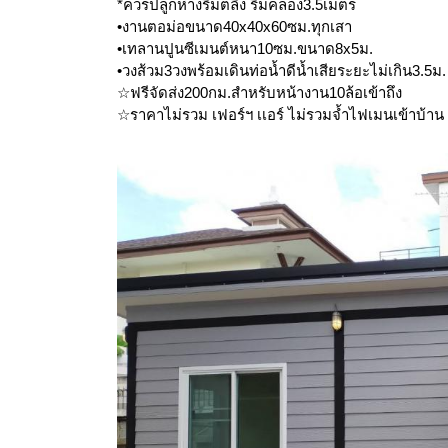
*ควรปลูกห่างริมตลิ่ง ริมคลอง3.5เมตร
•งานตอม่อขนาด40x40x60ซม.ทุกเสา
•เทลานปูนซีเมนต์หนา10ซม.ขนาด8x5ม.
•วงส้วม3วงพร้อมเดินท่อน้ำดีน้ำเสียระยะไม่เกิน3.5ม.
☆ฟรีจัดส่ง200กม.สำหรับหน้างาน10ล้อเข้าถึง
☆ราคาไม่รวม เฟอร์ฯ เเอร์ ไม่รวมจ้ำไฟเมนเข้าบ้าน