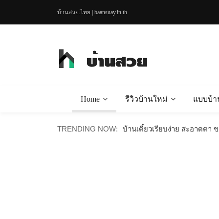
บ้านสวย.ไทย | baansuay.in.th
Home
รีวิวบ้านใหม่
แบบบ้า
บ้านไม้น็อคดาวน์สไตล์มินิมอล
TRENDING NOW:
บ้านเดี๋ยวเรียบง่าย สะอาดตา 