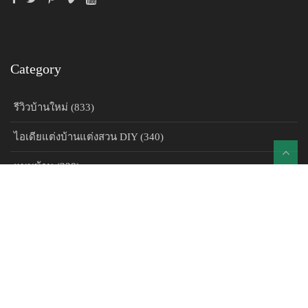
Category
รีวิวบ้านใหม่ (833)
ไอเดียแต่งบ้านแต่งสวน DIY (340)
แบบบ้าน (228)
รีโนเวทบ้าน (49)
วิถีพอเพียง (17)
การปลูกพืชผลไม้ยืนต้น (4)