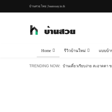
บ้านสวย.ไทย | baansuay.in.th
Home
รีวิวบ้านใหม่
แบบบ้า
บ้านไม้น็อคดาวน์สไตล์มินิมอล
TRENDING NOW:
บ้านเดี๋ยวเรียบง่าย สะอาดตา 