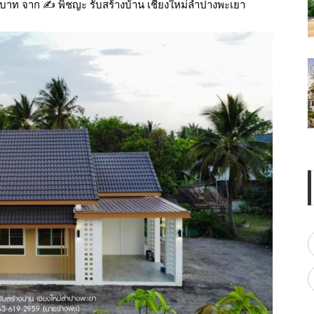
นบาท จาก ✍ พิชญะ รับสร้างบ้าน เชียงใหม่ลำปางพะเยา