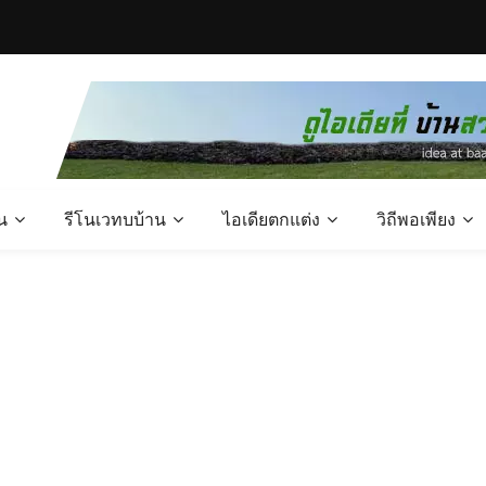
น
รีโนเวทบบ้าน
ไอเดียตกแต่ง
วิถีพอเพียง