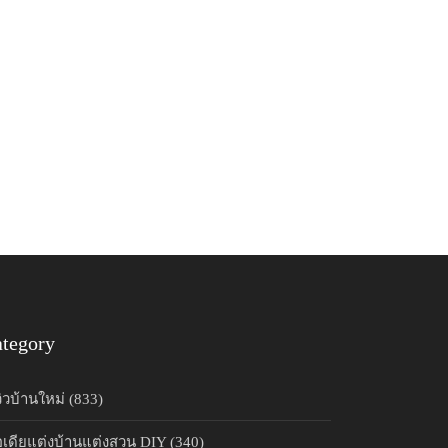
tegory
วิวบ้านใหม่ (833)
อเดียแต่งบ้านแต่งสวน DIY (340)