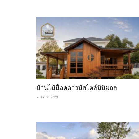
บ้านไม้น็อคดาวน์สไตล์มินิมอล
-
1 ส.ค. 2569