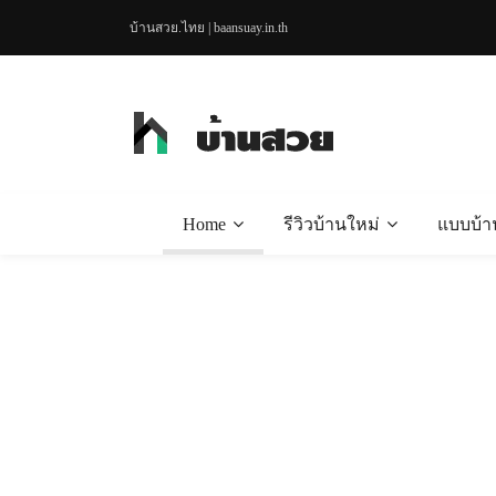
บ้านสวย.ไทย | baansuay.in.th
Home
รีวิวบ้านใหม่
แบบบ้า