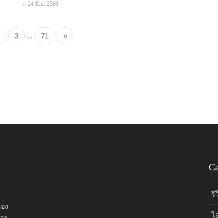
-
24 มิ.ย. 2569
3
...
71
»
Ca
รี
ของ
ไ
การ