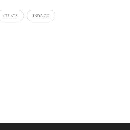
CU-ATS
INDA CU