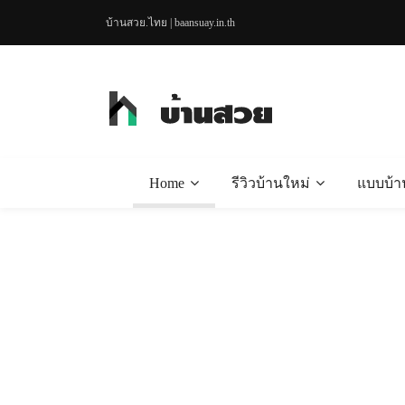
บ้านสวย.ไทย | baansuay.in.th
Home
รีวิวบ้านใหม่
แบบบ้า