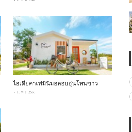
-
20 ม.ค. 2567
ไอเดียคาเฟ่มินิมอลอบอุ่นโทนขาว
-
13 พ.ย. 2566