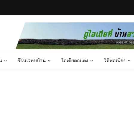
น
รีโนเวทบบ้าน
ไอเดียตกแต่ง
วิถีพอเพียง