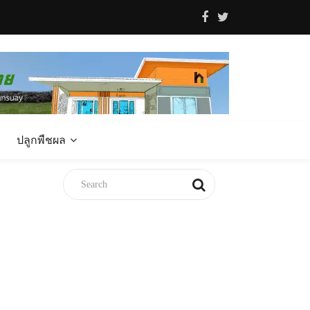
ปลูกพืชผล