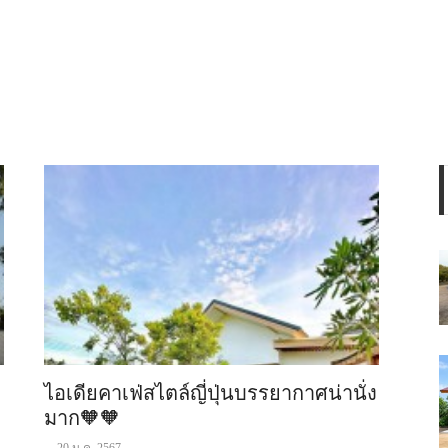
ไอเดียคาเฟ่สไตล์ญี่ปุ่นบรรยากาศน่านั่ง
มาก🧡🧡