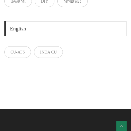
แต่งสวน
DIY
วิถีพอเพียง
English
CU-ATS
INDA CU