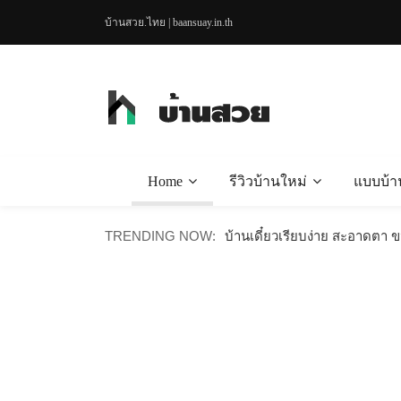
บ้านสวย.ไทย | baansuay.in.th
Home
รีวิวบ้านใหม่
แบบบ้า
บ้านไม้น็อคดาวน์สไตล์มินิมอล
TRENDING NOW:
บ้านเดี๋ยวเรียบง่าย สะอาดตา 