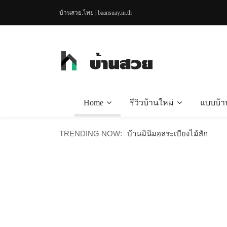
บ้านสวย.ไทย | baansuay.in.th
Home
รีวิวบ้านใหม่
แบบบ้า
บ้านเดี๋ยวเรียบง่าย สะอาดตา 
TRENDING NOW:
บ้านมินิมอลระเบียงไม้สัก