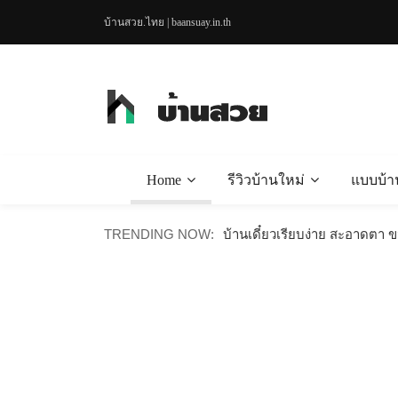
บ้านสวย.ไทย | baansuay.in.th
Home
รีวิวบ้านใหม่
แบบบ้า
บ้านไม้น็อคดาวน์สไตล์มินิมอล
TRENDING NOW:
บ้านเดี๋ยวเรียบง่าย สะอาดตา 