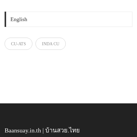
English
CU-ATS
INDA CU
Baansuay.in.th | บ้านสวย.ไทย