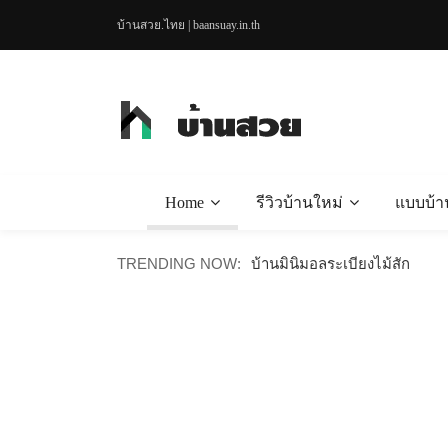
บ้านสวย.ไทย | baansuay.in.th
Home
รีวิวบ้านใหม่
แบบบ้า
บ้านเดี๋ยวเรียบง่าย สะอาดตา 
TRENDING NOW:
บ้านมินิมอลระเบียงไม้สัก