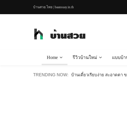
บ้านสวย.ไทย | baansuay.in.th
Home
รีวิวบ้านใหม่
แบบบ้า
บ้านไม้น็อคดาวน์สไตล์มินิมอล
TRENDING NOW:
บ้านเดี๋ยวเรียบง่าย สะอาดตา 