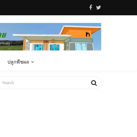
ปลูกพืชผล