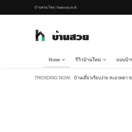
บ้านสวย.ไทย | baansuay.in.th
Home
รีวิวบ้านใหม่
แบบบ้า
บ้านไม้น็อคดาวน์สไตล์มินิมอล
TRENDING NOW:
บ้านเดี๋ยวเรียบง่าย สะอาดตา 