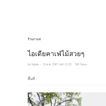
ร้านกาแฟ
ไอเดียคาเฟ่ไม้สวยๆ
by Admin
-
12 ต.ค. 2567 เวลา 21:35
565 Views
พื้นที่ -