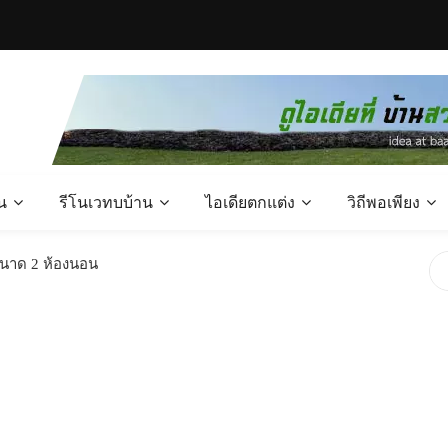
น
รีโนเวทบบ้าน
ไอเดียตกแต่ง
วิถีพอเพียง
ขนาด 2 ห้องนอน