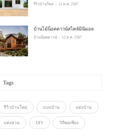
รีวิวบ้านใหม่
-
12 ต.ค. 2567
บ้านไม้น็อคดาวน์สไตล์มินิมอล
บ้านน็อคดาวน์
-
12 ต.ค. 2567
Tags
รีวิวบ้านใหม่
แบบบ้าน
แต่งบ้าน
แต่งสวน
DIY
วิถีพอเพียง